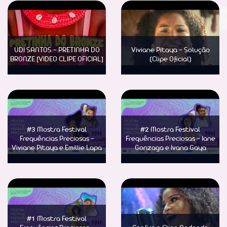
UDI SANTOS - PRETINHA DO
Viviane Pitaya - Solução
BRONZE [VIDEO CLIPE OFICIAL]
(Clipe Oficial)
Saber Mais
Saber Mais
#3 Mostra Festival
#2 Mostra Festival
Frequências Preciosas -
Frequências Preciosas - Iane
Viviane Pitaya e Emillie Lapa
Gonzaga e Ivana Gaya
Saber Mais
Saber Mais
#1 Mostra Festival