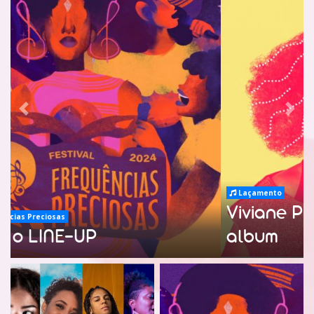
Previous
Nex
Laçamento
Viviane Pitaya lança seu novo
album