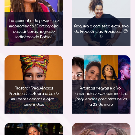
Lançamento da pesquisa e
mapeamento "Cartografia
Adquira a camiseta exclusiva
das cantoras negras e
do Frequências Preciosas! 😍
indígenas da Bahia"
✨
Saber Mais
Saber Mais
Mostra ‘Frequências
Artistas negras e afro-
Preciosas’: celebra arte de
amerindias estrelam mostra
mulheres negras e afro-
frequencias preciosas de 21
ameríndias
a 23 de maio
Saber Mais
Saber Mais