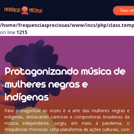
Warning
: sizeof(): Parameter must be an array or an object
Seja um
that implements Countable in
/home/frequenciaspreciosas/www/incs/php/class.temp
on line
1215
Protagonizando música de
mulheres negras e
indígenas
Para protagonizar as vozes e a arte das mulheres negras e
indígenas, destacando cantoras e compositoras brasileiras da
música independente, surgiu, em meio à pandemia, o
Frequências Preciosas. Uma plataforma de ações culturais, com